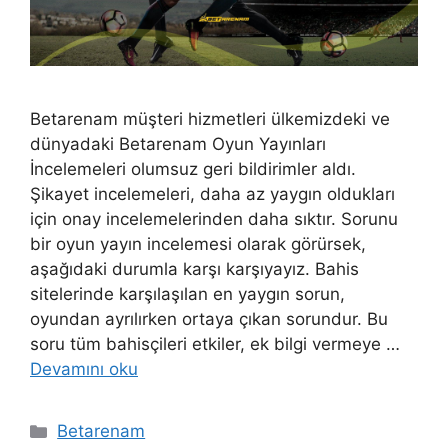
Betarenam müşteri hizmetleri ülkemizdeki ve
dünyadaki Betarenam Oyun Yayınları
İncelemeleri olumsuz geri bildirimler aldı.
Şikayet incelemeleri, daha az yaygın oldukları
için onay incelemelerinden daha sıktır. Sorunu
bir oyun yayın incelemesi olarak görürsek,
aşağıdaki durumla karşı karşıyayız. Bahis
sitelerinde karşılaşılan en yaygın sorun,
oyundan ayrılırken ortaya çıkan sorundur. Bu
soru tüm bahisçileri etkiler, ek bilgi vermeye …
Devamını oku
Kategoriler
Betarenam