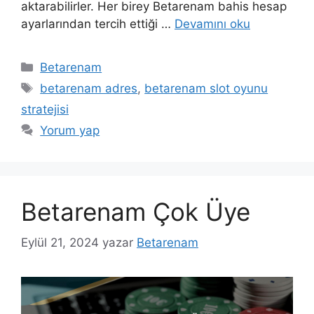
aktarabilirler. Her birey Betarenam bahis hesap
ayarlarından tercih ettiği …
Devamını oku
Kategoriler
Betarenam
Etiketler
betarenam adres
,
betarenam slot oyunu
stratejisi
Yorum yap
Betarenam Çok Üye
Eylül 21, 2024
yazar
Betarenam