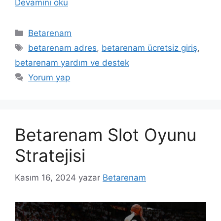
Devamını oku
Kategoriler
Betarenam
Etiketler
betarenam adres
,
betarenam ücretsiz giriş
,
betarenam yardım ve destek
Yorum yap
Betarenam Slot Oyunu
Stratejisi
Kasım 16, 2024
yazar
Betarenam