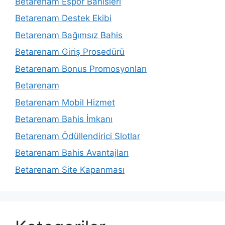
Betarenam Espor Bahisleri
Betarenam Destek Ekibi
Betarenam Bağımsız Bahis
Betarenam Giriş Prosedürü
Betarenam Bonus Promosyonları
Betarenam
Betarenam Mobil Hizmet
Betarenam Bahis İmkanı
Betarenam Ödüllendirici Slotlar
Betarenam Bahis Avantajları
Betarenam Site Kapanması