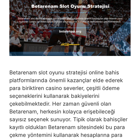
Betarenam slot oyunu stratejisi online bahis
platformlarında önemli kazançlar elde ederek
para biriktiren casino severler, çeşitli ödeme
seçeneklerini kullanarak bakiyelerini
çekebilmektedir. Her zaman güvenli olan
Betarenam, herkesin kolayca erişebileceği
sayısız seçenek sunuyor. Tipik olarak bahisçiler
kayıtlı oldukları Betarenam sitesindeki bu para
çekme yöntemini kullanarak hesaplarına para