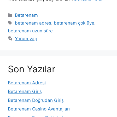
Kategoriler
Betarenam
Etiketler
betarenam adres
,
betarenam çok üye
,
betarenam uzun süre
Yorum yap
Son Yazılar
Betarenam Adresi
Betarenam Giriş
Betarenam Doğrudan Giriş
Betarenam Casino Avantajları