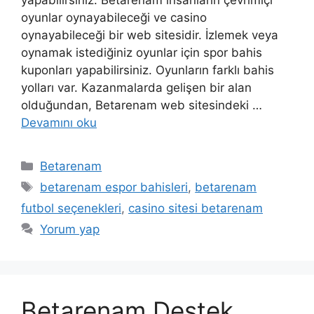
oyunlar oynayabileceği ve casino
oynayabileceği bir web sitesidir. İzlemek veya
oynamak istediğiniz oyunlar için spor bahis
kuponları yapabilirsiniz. Oyunların farklı bahis
yolları var. Kazanmalarda gelişen bir alan
olduğundan, Betarenam web sitesindeki …
Devamını oku
Kategoriler
Betarenam
Etiketler
betarenam espor bahisleri
,
betarenam
futbol seçenekleri
,
casino sitesi betarenam
Yorum yap
Betarenam Destek