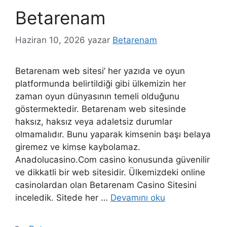
Betarenam
Haziran 10, 2026
yazar
Betarenam
Betarenam web sitesi’ her yazıda ve oyun
platformunda belirtildiği gibi ülkemizin her
zaman oyun dünyasının temeli olduğunu
göstermektedir. Betarenam web sitesinde
haksız, haksız veya adaletsiz durumlar
olmamalıdır. Bunu yaparak kimsenin başı belaya
giremez ve kimse kaybolamaz.
Anadolucasino.Com casino konusunda güvenilir
ve dikkatli bir web sitesidir. Ülkemizdeki online
casinolardan olan Betarenam Casino Sitesini
inceledik. Sitede her …
Devamını oku