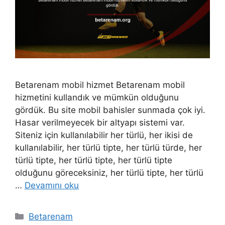
Betarenam mobil hizmet Betarenam mobil
hizmetini kullandık ve mümkün olduğunu
gördük. Bu site mobil bahisler sunmada çok iyi.
Hasar verilmeyecek bir altyapı sistemi var.
Siteniz için kullanılabilir her türlü, her ikisi de
kullanılabilir, her türlü tipte, her türlü türde, her
türlü tipte, her türlü tipte, her türlü tipte
olduğunu göreceksiniz, her türlü tipte, her türlü
…
Devamını oku
Kategoriler
Betarenam