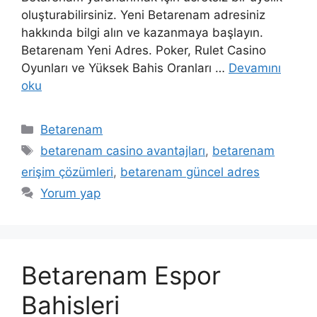
oluşturabilirsiniz. Yeni Betarenam adresiniz
hakkında bilgi alın ve kazanmaya başlayın.
Betarenam Yeni Adres. Poker, Rulet Casino
Oyunları ve Yüksek Bahis Oranları …
Devamını
oku
Kategoriler
Betarenam
Etiketler
betarenam casino avantajları
,
betarenam
erişim çözümleri
,
betarenam güncel adres
Yorum yap
Betarenam Espor
Bahisleri