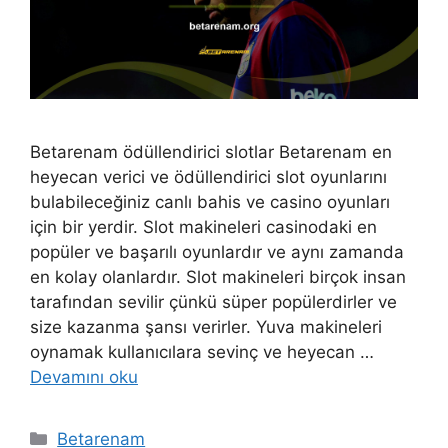
Betarenam ödüllendirici slotlar Betarenam en
heyecan verici ve ödüllendirici slot oyunlarını
bulabileceğiniz canlı bahis ve casino oyunları
için bir yerdir. Slot makineleri casinodaki en
popüler ve başarılı oyunlardır ve aynı zamanda
en kolay olanlardır. Slot makineleri birçok insan
tarafından sevilir çünkü süper popülerdirler ve
size kazanma şansı verirler. Yuva makineleri
oynamak kullanıcılara sevinç ve heyecan …
Devamını oku
Kategoriler
Betarenam