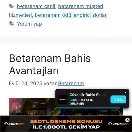
Etiketler
betarenam canli
,
betarenam müşteri
hizmetleri
,
betarenam ödüllendirici slotlar
Yorum yap
Betarenam Bahis
Avantajları
Eylül 24, 2025
yazar
Betarenam
×