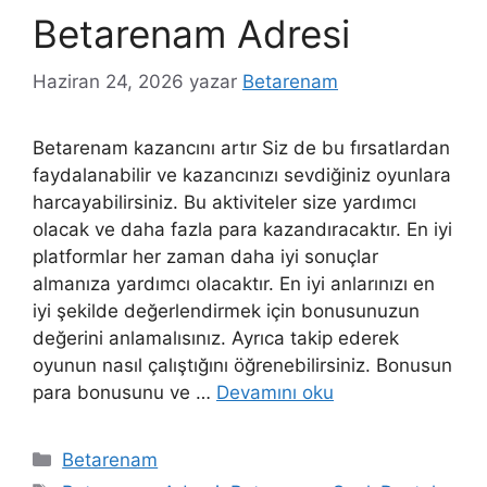
Betarenam Adresi
Haziran 24, 2026
yazar
Betarenam
Betarenam kazancını artır Siz de bu fırsatlardan
faydalanabilir ve kazancınızı sevdiğiniz oyunlara
harcayabilirsiniz. Bu aktiviteler size yardımcı
olacak ve daha fazla para kazandıracaktır. En iyi
platformlar her zaman daha iyi sonuçlar
almanıza yardımcı olacaktır. En iyi anlarınızı en
iyi şekilde değerlendirmek için bonusunuzun
değerini anlamalısınız. Ayrıca takip ederek
oyunun nasıl çalıştığını öğrenebilirsiniz. Bonusun
para bonusunu ve …
Devamını oku
Kategoriler
Betarenam