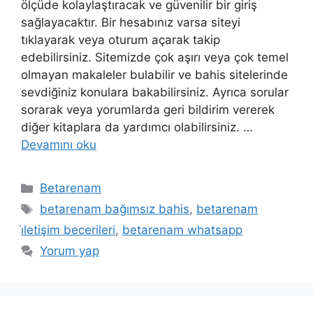
ölçüde kolaylaştıracak ve güvenilir bir giriş
sağlayacaktır. Bir hesabınız varsa siteyi
tıklayarak veya oturum açarak takip
edebilirsiniz. Sitemizde çok aşırı veya çok temel
olmayan makaleler bulabilir ve bahis sitelerinde
sevdiğiniz konulara bakabilirsiniz. Ayrıca sorular
sorarak veya yorumlarda geri bildirim vererek
diğer kitaplara da yardımcı olabilirsiniz. …
Devamını oku
Kategoriler
Betarenam
Etiketler
betarenam bağımsız bahis
,
betarenam
i̇letişim becerileri
,
betarenam whatsapp
Yorum yap