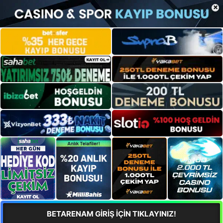
×
BETARENAM GİRİŞ İÇİN TIKLAYINIZ!