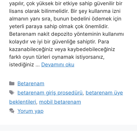
yapılır, çok yüksek bir etkiye sahip güvenilir bir
lisans olarak bilinmelidir. Bir şey kullanma izni
almanın yanı sıra, bunun bedelini ödemek için
yeterli paraya sahip olmak çok önemlidir.
Betarenam nakit depozito yönteminin kullanımı
kolaydır ve iyi bir güvenliğe sahiptir. Para
kazanabileceğiniz veya kaybedebileceğiniz
farklı oyun türleri oynamak istiyorsanız,
istediğiniz …
Devamını oku
Kategoriler
Betarenam
Etiketler
betarenam giriş prosedürü
,
betarenam üye
beklentileri
,
mobil betarenam
Yorum yap