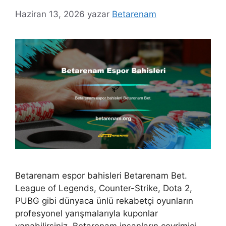
Haziran 13, 2026
yazar
Betarenam
Betarenam espor bahisleri Betarenam Bet.
League of Legends, Counter-Strike, Dota 2,
PUBG gibi dünyaca ünlü rekabetçi oyunların
profesyonel yarışmalarıyla kuponlar
yapabilirsiniz. Betarenam insanların çevrimiçi