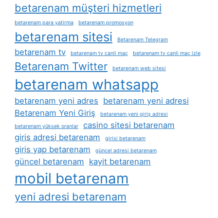
betarenam müşteri hizmetleri
betarenam para yatirma
betarenam promosyon
betarenam sitesi
Betarenam Telegram
betarenam tv
betarenam tv canli maç
betarenam tv canli maç izle
Betarenam Twitter
betarenam web sitesi
betarenam whatsapp
betarenam yeni adres
betarenam yeni adresi
Betarenam Yeni Giriş
betarenam yeni giriş adresi
casino sitesi betarenam
betarenam yüksek oranlar
giris adresi betarenam
girisi betarenam
giris yap betarenam
güncel adresi betarenam
güncel betarenam
kayit betarenam
mobil betarenam
yeni adresi betarenam