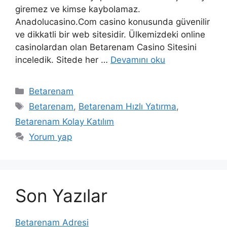
giremez ve kimse kaybolamaz.
Anadolucasino.Com casino konusunda güvenilir
ve dikkatli bir web sitesidir. Ülkemizdeki online
casinolardan olan Betarenam Casino Sitesini
inceledik. Sitede her …
Devamını oku
Kategoriler
Betarenam
Etiketler
Betarenam
,
Betarenam Hızlı Yatırma
,
Betarenam Kolay Katılım
Yorum yap
Son Yazılar
Betarenam Adresi