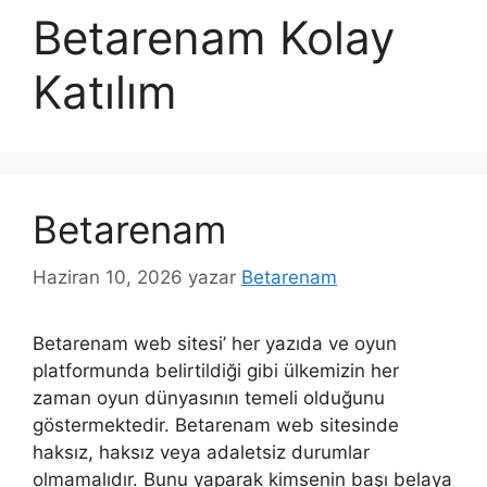
Betarenam Kolay
Katılım
Betarenam
Haziran 10, 2026
yazar
Betarenam
Betarenam web sitesi’ her yazıda ve oyun
platformunda belirtildiği gibi ülkemizin her
zaman oyun dünyasının temeli olduğunu
göstermektedir. Betarenam web sitesinde
haksız, haksız veya adaletsiz durumlar
olmamalıdır. Bunu yaparak kimsenin başı belaya