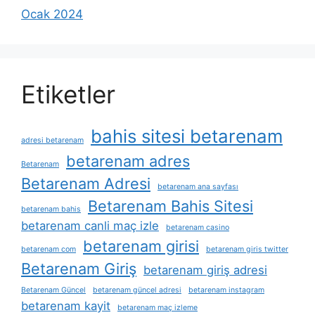
Ocak 2024
Etiketler
bahis sitesi betarenam
adresi betarenam
betarenam adres
Betarenam
Betarenam Adresi
betarenam ana sayfası
Betarenam Bahis Sitesi
betarenam bahis
betarenam canli maç izle
betarenam casino
betarenam girisi
betarenam com
betarenam giris twitter
Betarenam Giriş
betarenam giriş adresi
Betarenam Güncel
betarenam güncel adresi
betarenam instagram
betarenam kayit
betarenam maç izleme