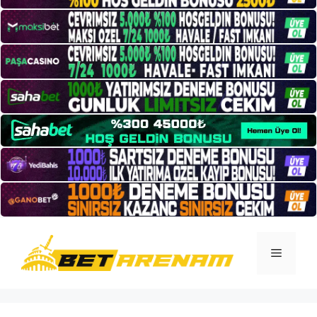
İçeriğe
atla
Menü