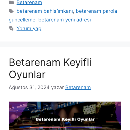
Kategoriler
Betarenam
Etiketler
betarenam bahis i̇mkanı
,
betarenam parola
güncelleme
,
betarenam yeni adresi
Yorum yap
Betarenam Keyifli
Oyunlar
Ağustos 31, 2024
yazar
Betarenam