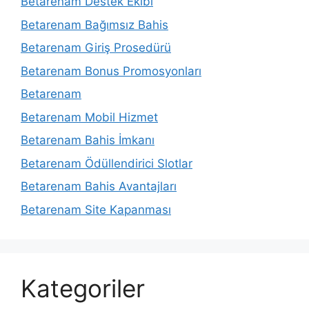
Betarenam Destek Ekibi
Betarenam Bağımsız Bahis
Betarenam Giriş Prosedürü
Betarenam Bonus Promosyonları
Betarenam
Betarenam Mobil Hizmet
Betarenam Bahis İmkanı
Betarenam Ödüllendirici Slotlar
Betarenam Bahis Avantajları
Betarenam Site Kapanması
Kategoriler