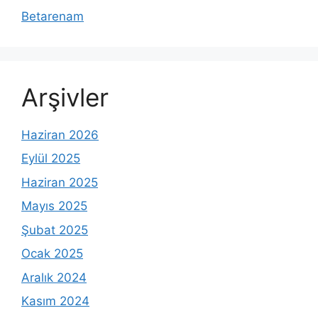
Betarenam
Arşivler
Haziran 2026
Eylül 2025
Haziran 2025
Mayıs 2025
Şubat 2025
Ocak 2025
Aralık 2024
Kasım 2024