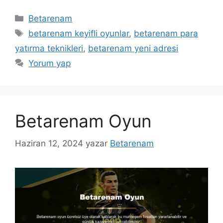
Kategoriler
Betarenam
Etiketler
betarenam keyifli oyunlar
,
betarenam para
yatırma teknikleri
,
betarenam yeni adresi
Yorum yap
Betarenam Oyun
Haziran 12, 2024
yazar
Betarenam