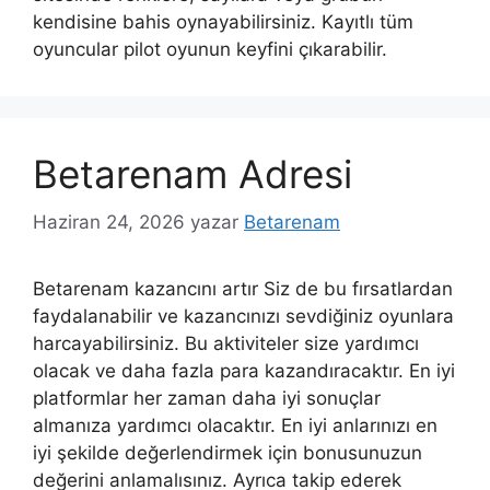
kendisine bahis oynayabilirsiniz. Kayıtlı tüm
oyuncular pilot oyunun keyfini çıkarabilir.
Betarenam Adresi
Haziran 24, 2026
yazar
Betarenam
Betarenam kazancını artır Siz de bu fırsatlardan
faydalanabilir ve kazancınızı sevdiğiniz oyunlara
harcayabilirsiniz. Bu aktiviteler size yardımcı
olacak ve daha fazla para kazandıracaktır. En iyi
platformlar her zaman daha iyi sonuçlar
almanıza yardımcı olacaktır. En iyi anlarınızı en
iyi şekilde değerlendirmek için bonusunuzun
değerini anlamalısınız. Ayrıca takip ederek