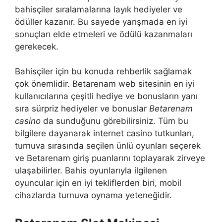
bahisçiler sıralamalarına layık hediyeler ve
ödüller kazanır. Bu sayede yarışmada en iyi
sonuçları elde etmeleri ve ödülü kazanmaları
gerekecek.
Bahisçiler için bu konuda rehberlik sağlamak
çok önemlidir. Betarenam web sitesinin en iyi
kullanıcılarına çeşitli hediye ve bonusların yanı
sıra sürpriz hediyeler ve bonuslar
Betarenam
casino
da sunduğunu görebilirsiniz. Tüm bu
bilgilere dayanarak internet casino tutkunları,
turnuva sırasında seçilen ünlü oyunları seçerek
ve Betarenam giriş puanlarını toplayarak zirveye
ulaşabilirler. Bahis oyunlarıyla ilgilenen
oyuncular için en iyi tekliflerden biri, mobil
cihazlarda turnuva oynama yeteneğidir.