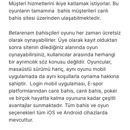
Müşteri hizmetlerini ikiye katlamak istiyorlar. Bu
oyunların tamamına bahis müşterileri canlı
bahis sitesi üzerinden ulaşabilmektedir.
Betarenam bahisçileri
oyunu her zaman ücretsiz
olarak oynayabilirler. Üye olarak kayıt olduktan
sonra sitenin dilediğiniz alanında oyun
oynayabilirsiniz, kullanıcılar arasında herhangi
bir ayrımcılık söz konusu değildir. Oyuncular,
masaüstü sürümü hariç, aynı oyunu mobil
uygulamada da aynı koşullarla oynama hakkına
sahiptir. Login mobil uygulaması, E-spor
platformlarından canlı bahis, canlı bahis, poker
ve birçok hayatta kalma oyununa kadar çeşitli
avantajlar sunmaktadır. Tüm bahis ve oyun
seçenekleri tüm iOS ve Android cihazlarda
mevcuttur.