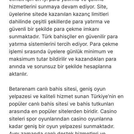
hizmetlerini sunmaya devam ediyor. Site,
üyelerine sitede kazanılan kazanç limitleri
dahilinde çeşitli şekillerde para yatırma ve
güvenli bir şekilde para çekme imkanı
sunmaktadır. Türk bahisçiler en güvenilir para
yatırma sistemlerini tercih ediyor. Para çekme
işlemi sırasında üyelere günlük minimum ve
maksimum tutar bildirilir ve kazandıkları para
anında ve sorunsuz bir şekilde hesaplarına
aktarılır.
Betarenam canlı bahis sitesi, geniş oyun
yelpazesi ve kaliteli hizmet sunan Türkiye’nin en
popüler canlı bahis sitesi ve bahis tutkunları
arasında en popüler sitelerden biridir. Casino
siteleri spor oyunlarından casino oyunlarına
kadar geniş bir oyun yelpazesi sunmaktadır.
Aynı zamanda canlı destek hizmetleri ve