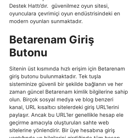
Destek Hattı’dır. güvenilmez oyun sitesi,
oyunculara çevrimiçi oyun endüstrisindeki en
modern oyunları sunmaktadır.
Betarenam Giriş
Butonu
Sitenin üst kısmında hızlı erişim için Betarenam
giriş butonu bulunmaktadır. Tek tuşla
sisteminize güvenli bir şekilde bağlanın ve her
zaman güncel Betarenam kimlik bilgilerine sahip
olun. Birçok sosyal medya ve blog benzeri
kanal, URL kısaltıcı sitelerdeki giriş URL’lerini
paylaşır. Ancak bu URL’ler genellikle hesap ele
geçirme amacıyla oluşturulan sahte web
sitelerine yönlendirir. Bir üye hesabına giriş