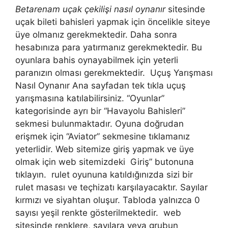
Betarenam uçak çekilişi nasıl oynanır
sitesinde
uçak bileti bahisleri yapmak için öncelikle siteye
üye olmanız gerekmektedir. Daha sonra
hesabınıza para yatırmanız gerekmektedir. Bu
oyunlara bahis oynayabilmek için yeterli
paranızın olması gerekmektedir. Uçuş Yarışması
Nasıl Oynanır Ana sayfadan tek tıkla uçuş
yarışmasına katılabilirsiniz. “Oyunlar”
kategorisinde ayrı bir “Havayolu Bahisleri”
sekmesi bulunmaktadır. Oyuna doğrudan
erişmek için “Aviator” sekmesine tıklamanız
yeterlidir. Web sitemize giriş yapmak ve üye
olmak için web sitemizdeki Giriş” butonuna
tıklayın. rulet oyununa katıldığınızda sizi bir
rulet masası ve teçhizatı karşılayacaktır. Sayılar
kırmızı ve siyahtan oluşur. Tabloda yalnızca 0
sayısı yeşil renkte gösterilmektedir. web
sitesinde renklere, sayılara veya grubun