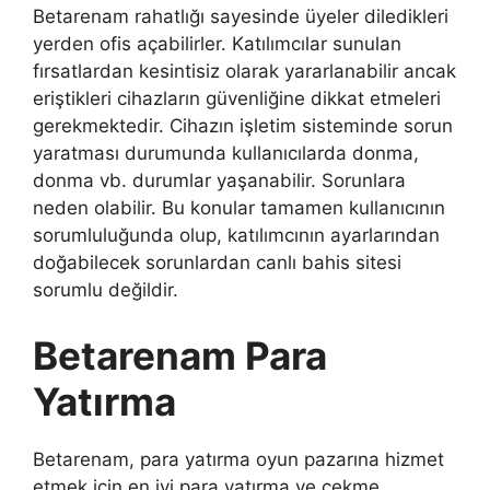
Betarenam rahatlığı sayesinde üyeler diledikleri
yerden ofis açabilirler. Katılımcılar sunulan
fırsatlardan kesintisiz olarak yararlanabilir ancak
eriştikleri cihazların güvenliğine dikkat etmeleri
gerekmektedir. Cihazın işletim sisteminde sorun
yaratması durumunda kullanıcılarda donma,
donma vb. durumlar yaşanabilir. Sorunlara
neden olabilir. Bu konular tamamen kullanıcının
sorumluluğunda olup, katılımcının ayarlarından
doğabilecek sorunlardan canlı bahis sitesi
sorumlu değildir.
Betarenam Para
Yatırma
Betarenam, para yatırma oyun pazarına hizmet
etmek için en iyi para yatırma ve çekme