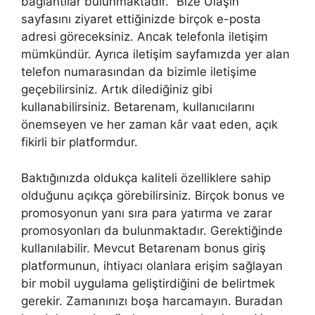
bağlantılar bulunmaktadır. “Bize Ulaşın”
sayfasını ziyaret ettiğinizde birçok e-posta
adresi göreceksiniz. Ancak telefonla iletişim
mümkündür. Ayrıca iletişim sayfamızda yer alan
telefon numarasından da bizimle iletişime
geçebilirsiniz. Artık dilediğiniz gibi
kullanabilirsiniz. Betarenam, kullanıcılarını
önemseyen ve her zaman kâr vaat eden, açık
fikirli bir platformdur.
Baktığınızda oldukça kaliteli özelliklere sahip
olduğunu açıkça görebilirsiniz. Birçok bonus ve
promosyonun yanı sıra para yatırma ve zarar
promosyonları da bulunmaktadır. Gerektiğinde
kullanılabilir. Mevcut Betarenam bonus giriş
platformunun, ihtiyacı olanlara erişim sağlayan
bir mobil uygulama geliştirdiğini de belirtmek
gerekir. Zamanınızı boşa harcamayın. Buradan