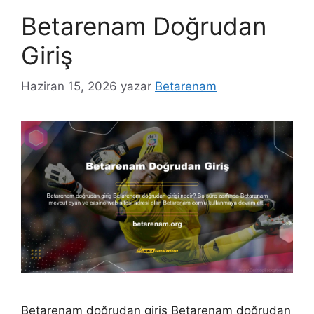
Betarenam Doğrudan
Giriş
Haziran 15, 2026
yazar
Betarenam
Betarenam doğrudan giriş Betarenam doğrudan