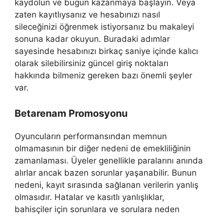
kaydolun ve bugün kazanmaya başlayın. Veya
zaten kayıtlıysanız ve hesabınızı nasıl
sileceğinizi öğrenmek istiyorsanız bu makaleyi
sonuna kadar okuyun. Buradaki adımlar
sayesinde hesabınızı birkaç saniye içinde kalıcı
olarak silebilirsiniz güncel giriş noktaları
hakkında bilmeniz gereken bazı önemli şeyler
var.
Betarenam Promosyonu
Oyuncuların performansından memnun
olmamasının bir diğer nedeni de emekliliğinin
zamanlaması. Üyeler genellikle paralarını anında
alırlar ancak bazen sorunlar yaşanabilir. Bunun
nedeni, kayıt sırasında sağlanan verilerin yanlış
olmasıdır. Hatalar ve kasıtlı yanlışlıklar,
bahisçiler için sorunlara ve sorulara neden