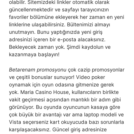
olabilir. Sitemizdeki linkler otomatik olarak
güncellenmektedir ve sayfayı tarayıcınızın
favoriler bölümüne ekleyerek her zaman en yeni
linklerine ulaşabilirsiniz. Bültenimizi almayı
unutmayın. Bunu yaptığınızda yeni giriş
adresinizi içeren bir e-posta alacaksınız.
Bekleyecek zaman yok. Şimdi kaydolun ve
kazanmaya başlayın!
Betarenam promosyonu
çok cazip promosyonlar
ve çeşitli bonuslar sunuyor! Video poker
oynamak için oyun odasına gitmenize gerek
yok. Maria Casino House, kullanıcıların birlikte
vakit geçirmesi açısından mantıklı bir adım gibi
görünüyor. Bu oyunda oyuncunun kasaya göre
çok büyük bir avantajı var ama laptop modeli ve
Vista seçerseniz kart okuyucuda bazı sorunlarla
karşılaşacaksınız. Güncel giriş adresinize