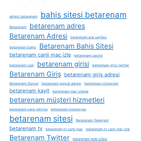
bahis sitesi betarenam
adresi betarenam
betarenam adres
Betarenam
Betarenam Adresi
betarenam ana sayfası
Betarenam Bahis Sitesi
betarenam bahis
betarenam canli maç izle
betarenam casino
betarenam girisi
betarenam com
betarenam giris twitter
Betarenam Giriş
betarenam giriş adresi
Betarenam Güncel
betarenam güncel adresi
betarenam instagram
betarenam kayit
betarenam maç izleme
betarenam müşteri hizmetleri
betarenam para yatirma
betarenam promosyon
betarenam sitesi
Betarenam Telegram
betarenam tv
betarenam tv canli maç
betarenam tv canli maç izle
Betarenam Twitter
betarenam web sitesi