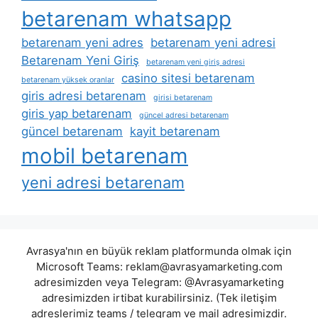
betarenam whatsapp
betarenam yeni adres
betarenam yeni adresi
Betarenam Yeni Giriş
betarenam yeni giriş adresi
casino sitesi betarenam
betarenam yüksek oranlar
giris adresi betarenam
girisi betarenam
giris yap betarenam
güncel adresi betarenam
güncel betarenam
kayit betarenam
mobil betarenam
yeni adresi betarenam
Avrasya'nın en büyük reklam platformunda olmak için
Microsoft Teams:
reklam@avrasyamarketing.com
adresimizden veya Telegram: @Avrasyamarketing
adresimizden irtibat kurabilirsiniz. (Tek iletişim
adreslerimiz teams / telegram ve mail adresimizdir.