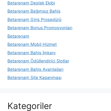
Betarenam Destek Ekibi
Betarenam Bağımsız Bahis
Betarenam Giriş Prosedürü
Betarenam Bonus Promosyonları
Betarenam
Betarenam Mobil Hizmet
Betarenam Bahis İmkanı
Betarenam Ödüllendirici Slotlar
Betarenam Bahis Avantajları
Betarenam Site Kapanması
Kategoriler