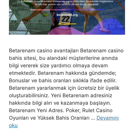
Betarenam casino avantajları Betarenam casino
bahis sitesi, bu alandaki müşterilerine anında
bilgi vererek size yardımcı olmaya devam
etmektedir. Betarenam hakkında gündemde;
Bonuslar ve bahis oranları sıklıkla ifade edilir.
Betarenam yararlanmak için ücretsiz bir üyelik
oluşturabilirsiniz. Yeni Betarenam adresiniz
hakkında bilgi alın ve kazanmaya başlayın.
Betarenam Yeni Adres. Poker, Rulet Casino
Oyunları ve Yüksek Bahis Oranları …
Devamını
oku