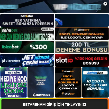
×
BETARENAM GİRİŞ İÇİN TIKLAYINIZ!