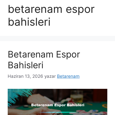
betarenam espor
bahisleri
Betarenam Espor
Bahisleri
Haziran 13, 2026
yazar
Betarenam