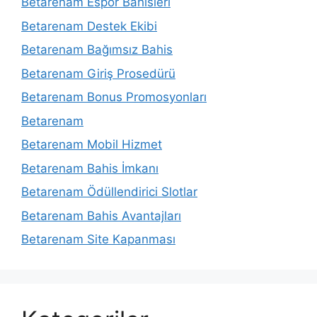
Betarenam Espor Bahisleri
Betarenam Destek Ekibi
Betarenam Bağımsız Bahis
Betarenam Giriş Prosedürü
Betarenam Bonus Promosyonları
Betarenam
Betarenam Mobil Hizmet
Betarenam Bahis İmkanı
Betarenam Ödüllendirici Slotlar
Betarenam Bahis Avantajları
Betarenam Site Kapanması