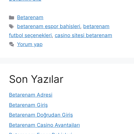
Kategoriler
Betarenam
Etiketler
betarenam espor bahisleri
,
betarenam
futbol seçenekleri
,
casino sitesi betarenam
Yorum yap
Son Yazılar
Betarenam Adresi
Betarenam Giriş
Betarenam Doğrudan Giriş
Betarenam Casino Avantajları