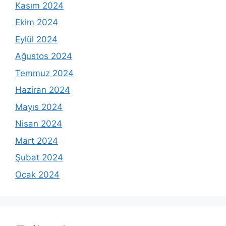
Kasım 2024
Ekim 2024
Eylül 2024
Ağustos 2024
Temmuz 2024
Haziran 2024
Mayıs 2024
Nisan 2024
Mart 2024
Şubat 2024
Ocak 2024