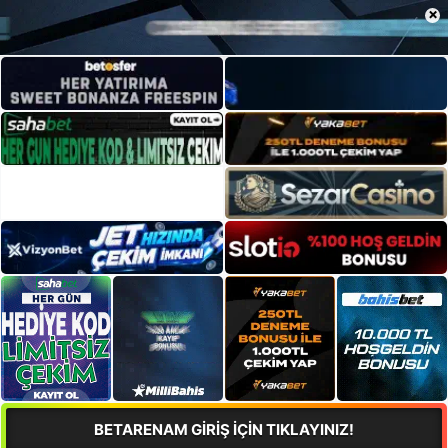
×
BETARENAM GİRİŞ İÇİN TIKLAYINIZ!