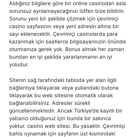
Aldığınız bilgilere göre bir online casinodan asla
sorunsuz ayrılamayacağınızı lütfen bize bildirin.
Sorunu yeni bir şekilde çözmek için çevrimiçi
casino sayfasının veya yeni adresin altına bir
sayı eklenecektir. Çevrimiçi casinolarda para
kazanmak için saatlerce bilgisayarınızın önünde
oturmanıza gerek yok. Bonus almak her zaman
bundan en iyi şekilde yararlanmanın en iyi
yoludur.
Sitenin sağ tarafındaki tabloda yer alan ilgili
bağlantıya tıklayarak veya yukarıdaki butona
tıklayarak bu web sitesine otomatik olarak
bağlanabilirsiniz. Adresler sürekli
güncellenmektedir. Ancak Türkiye’de kayıtlı bir
yabancı olduğunuz için bunda bir sakınca
yoktur. casino web sitesi. Bu yasaktır. Çevrimiçi
bahis oynamak için sayfanın üst kısmındaki