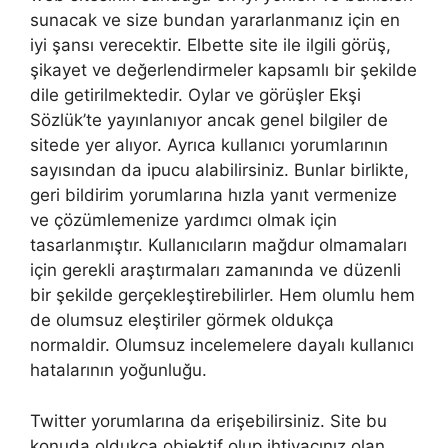
sunacak ve size bundan yararlanmanız için en
iyi şansı verecektir. Elbette site ile ilgili görüş,
şikayet ve değerlendirmeler kapsamlı bir şekilde
dile getirilmektedir. Oylar ve görüşler Ekşi
Sözlük’te yayınlanıyor ancak genel bilgiler de
sitede yer alıyor. Ayrıca kullanıcı yorumlarının
sayısından da ipucu alabilirsiniz. Bunlar birlikte,
geri bildirim yorumlarına hızla yanıt vermenize
ve çözümlemenize yardımcı olmak için
tasarlanmıştır. Kullanıcıların mağdur olmamaları
için gerekli araştırmaları zamanında ve düzenli
bir şekilde gerçekleştirebilirler. Hem olumlu hem
de olumsuz eleştiriler görmek oldukça
normaldir. Olumsuz incelemelere dayalı kullanıcı
hatalarının yoğunluğu.
Twitter yorumlarına da erişebilirsiniz. Site bu
konuda oldukça objektif olup ihtiyacınız olan