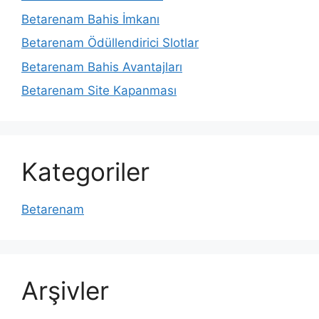
Betarenam Bahis İmkanı
Betarenam Ödüllendirici Slotlar
Betarenam Bahis Avantajları
Betarenam Site Kapanması
Kategoriler
Betarenam
Arşivler