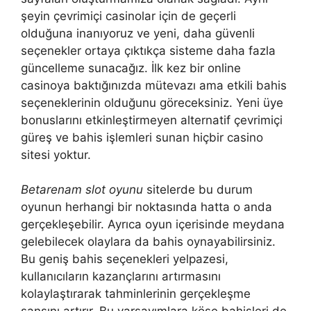
şeyin çevrimiçi casinolar için de geçerli
olduğuna inanıyoruz ve yeni, daha güvenli
seçenekler ortaya çıktıkça sisteme daha fazla
güncelleme sunacağız. İlk kez bir online
casinoya baktığınızda mütevazı ama etkili bahis
seçeneklerinin olduğunu göreceksiniz. Yeni üye
bonuslarını etkinleştirmeyen alternatif çevrimiçi
güreş ve bahis işlemleri sunan hiçbir casino
sitesi yoktur.
Betarenam slot oyunu
sitelerde bu durum
oyunun herhangi bir noktasında hatta o anda
gerçekleşebilir. Ayrıca oyun içerisinde meydana
gelebilecek olaylara da bahis oynayabilirsiniz.
Bu geniş bahis seçenekleri yelpazesi,
kullanıcıların kazançlarını artırmasını
kolaylaştırarak tahminlerinin gerçekleşme