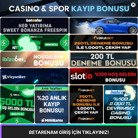
×
BETARENAM GİRİŞ İÇİN TIKLAYINIZ!