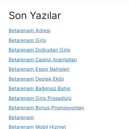
Son Yazılar
Betarenam Adresi
Betarenam Giriş
Betarenam Doğrudan Giriş
Betarenam Casino Avantajları
Betarenam Espor Bahisleri
Betarenam Destek Ekibi
Betarenam Bağımsız Bahis
Betarenam Giriş Prosedürü
Betarenam Bonus Promosyonları
Betarenam
Betarenam Mobil Hizmet