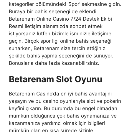
kategoriler bölümündeki ‘Spor’ sekmesine gidin.
Buraya bir bahis seçeneği de eklendi.
Betarenam Online Casino 7/24 Destek Ekibi
Resmi iletişim alanımızda sohbet etmek
istiyorsanız lütfen bizimle isminizle iletişime
geçin. Birçok spor ligi online bahis seçeneği
sunarken, Betarenam size tercih ettiğiniz
şekilde bahis yapma seçeneğini de sunuyor.
Bonuslarla daha fazla kazanabilirsiniz.
Betarenam Slot Oyunu
Betarenam Casino’da en iyi bahis avantajını
yaşayın ve bu casino oyunlarıyla slot ve pokerin
keyfini çıkarın. Bu durumda bu engel olmadan
mümkün olduğunca çok bahis oynamanıza ve
kazanmanıza yardımcı olmak için bilgileri
mümkün olan en kısa sürede sizinle