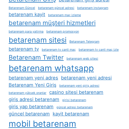
Betarenam Güncel
betarenam güncel adresi
betarenam instagram
betarenam kayit
betarenam maç izleme
betarenam müşteri hizmetleri
betarenam para yatirma
betarenam promosyon
betarenam sitesi
Betarenam Telegram
betarenam tv
betarenam tv canli maç
betarenam tv canli maç izle
Betarenam Twitter
betarenam web sitesi
betarenam whatsapp
betarenam yeni adres
betarenam yeni adresi
Betarenam Yeni Giriş
betarenam yeni giriş adresi
casino sitesi betarenam
betarenam yüksek oranlar
giris adresi betarenam
girisi betarenam
giris yap betarenam
güncel adresi betarenam
güncel betarenam
kayit betarenam
mobil betarenam