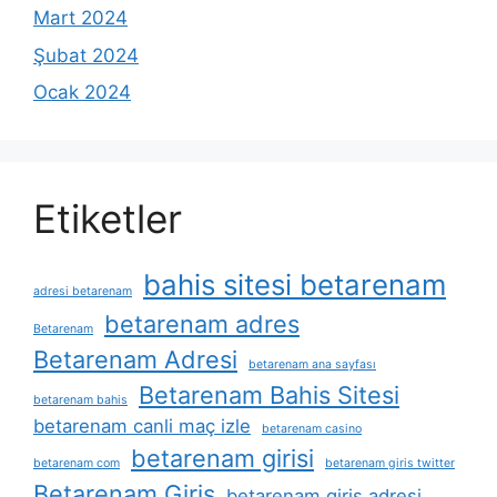
Mart 2024
Şubat 2024
Ocak 2024
Etiketler
bahis sitesi betarenam
adresi betarenam
betarenam adres
Betarenam
Betarenam Adresi
betarenam ana sayfası
Betarenam Bahis Sitesi
betarenam bahis
betarenam canli maç izle
betarenam casino
betarenam girisi
betarenam com
betarenam giris twitter
Betarenam Giriş
betarenam giriş adresi