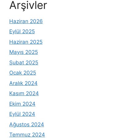
Arşivler
Haziran 2026
Eylül 2025
Haziran 2025
Mayıs 2025
Şubat 2025
Ocak 2025
Aralık 2024
Kasım 2024
Ekim 2024
Eylül 2024
Ağustos 2024
Temmuz 2024