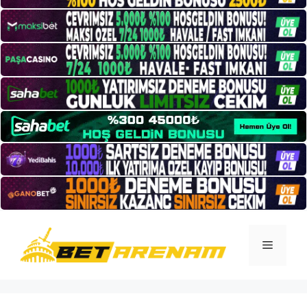
İçeriğe
atla
Menü