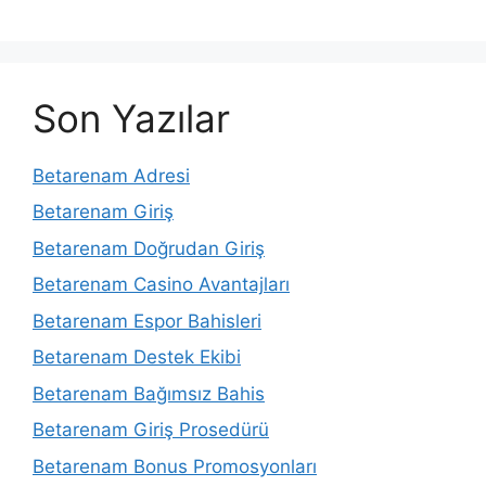
Son Yazılar
Betarenam Adresi
Betarenam Giriş
Betarenam Doğrudan Giriş
Betarenam Casino Avantajları
Betarenam Espor Bahisleri
Betarenam Destek Ekibi
Betarenam Bağımsız Bahis
Betarenam Giriş Prosedürü
Betarenam Bonus Promosyonları