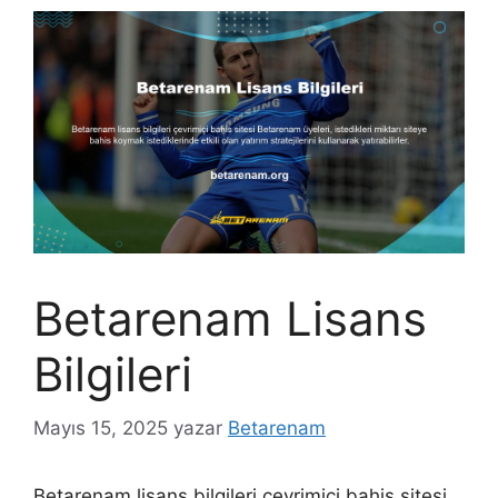
Betarenam Lisans
Bilgileri
Mayıs 15, 2025
yazar
Betarenam
Betarenam lisans bilgileri çevrimiçi bahis sitesi