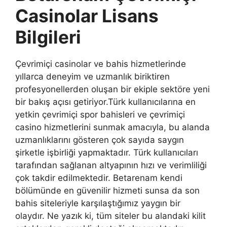
Casinolar Lisans
Bilgileri
Çevrimiçi casinolar ve bahis hizmetlerinde
yıllarca deneyim ve uzmanlık biriktiren
profesyonellerden oluşan bir ekiple sektöre yeni
bir bakış açısı getiriyor.Türk kullanıcılarına en
yetkin çevrimiçi spor bahisleri ve çevrimiçi
casino hizmetlerini sunmak amacıyla, bu alanda
uzmanlıklarını gösteren çok sayıda saygın
şirketle işbirliği yapmaktadır. Türk kullanıcıları
tarafından sağlanan altyapının hızı ve verimliliği
çok takdir edilmektedir. Betarenam kendi
bölümünde en güvenilir hizmeti sunsa da son
bahis siteleriyle karşılaştığımız yaygın bir
olaydır. Ne yazık ki, tüm siteler bu alandaki kilit