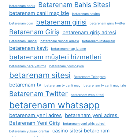
Betarenam Bahis Sitesi
betarenam bahis
betarenam canli maç izle
betarenam casino
betarenam girisi
betarenam com
betarenam giris twitter
Betarenam Giriş
betarenam giriş adresi
Betarenam Güncel
betarenam güncel adresi
betarenam instagram
betarenam kayit
betarenam maç izleme
betarenam müşteri hizmetleri
betarenam para yatirma
betarenam promosyon
betarenam sitesi
Betarenam Telegram
betarenam tv
betarenam tv canli maç
betarenam tv canli maç izle
Betarenam Twitter
betarenam web sitesi
betarenam whatsapp
betarenam yeni adres
betarenam yeni adresi
Betarenam Yeni Giriş
betarenam yeni giriş adresi
casino sitesi betarenam
betarenam yüksek oranlar