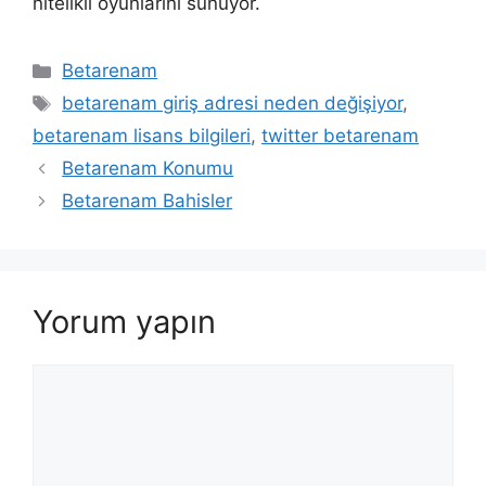
nitelikli oyunlarını sunuyor.
Kategoriler
Betarenam
Etiketler
betarenam giriş adresi neden değişiyor
,
betarenam lisans bilgileri
,
twitter betarenam
Betarenam Konumu
Betarenam Bahisler
Yorum yapın
Yorum