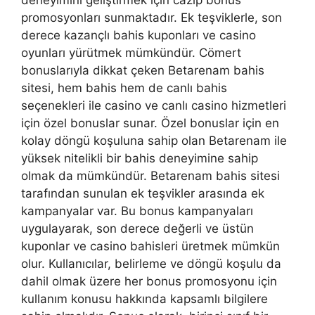
deneyimini geliştirmek için cazip bonus
promosyonları sunmaktadır. Ek teşviklerle, son
derece kazançlı bahis kuponları ve casino
oyunları yürütmek mümkündür. Cömert
bonuslarıyla dikkat çeken Betarenam bahis
sitesi, hem bahis hem de canlı bahis
seçenekleri ile casino ve canlı casino hizmetleri
için özel bonuslar sunar. Özel bonuslar için en
kolay döngü koşuluna sahip olan Betarenam ile
yüksek nitelikli bir bahis deneyimine sahip
olmak da mümkündür. Betarenam bahis sitesi
tarafından sunulan ek teşvikler arasında ek
kampanyalar var. Bu bonus kampanyaları
uygulayarak, son derece değerli ve üstün
kuponlar ve casino bahisleri üretmek mümkün
olur. Kullanıcılar, belirleme ve döngü koşulu da
dahil olmak üzere her bonus promosyonu için
kullanım konusu hakkında kapsamlı bilgilere