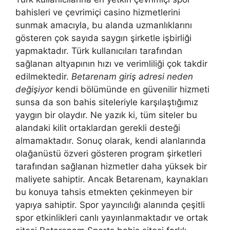
bahisleri ve çevrimiçi casino hizmetlerini
sunmak amacıyla, bu alanda uzmanlıklarını
gösteren çok sayıda saygın şirketle işbirliği
yapmaktadır. Türk kullanıcıları tarafından
sağlanan altyapının hızı ve verimliliği çok takdir
edilmektedir.
Betarenam giriş adresi neden
değişiyor
kendi bölümünde en güvenilir hizmeti
sunsa da son bahis siteleriyle karşılaştığımız
yaygın bir olaydır. Ne yazık ki, tüm siteler bu
alandaki kilit ortaklardan gerekli desteği
almamaktadır. Sonuç olarak, kendi alanlarında
olağanüstü özveri gösteren program şirketleri
tarafından sağlanan hizmetler daha yüksek bir
maliyete sahiptir. Ancak Betarenam, kaynakları
bu konuya tahsis etmekten çekinmeyen bir
yapıya sahiptir. Spor yayıncılığı alanında çeşitli
spor etkinlikleri canlı yayınlanmaktadır ve ortak