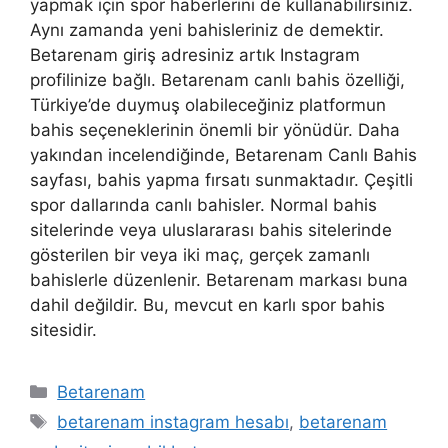
yapmak için spor haberlerini de kullanabilirsiniz.
Aynı zamanda yeni bahisleriniz de demektir.
Betarenam giriş adresiniz artık Instagram
profilinize bağlı. Betarenam canlı bahis özelliği,
Türkiye’de duymuş olabileceğiniz platformun
bahis seçeneklerinin önemli bir yönüdür. Daha
yakından incelendiğinde, Betarenam Canlı Bahis
sayfası, bahis yapma fırsatı sunmaktadır. Çeşitli
spor dallarında canlı bahisler. Normal bahis
sitelerinde veya uluslararası bahis sitelerinde
gösterilen bir veya iki maç, gerçek zamanlı
bahislerle düzenlenir. Betarenam markası buna
dahil değildir. Bu, mevcut en karlı spor bahis
sitesidir.
Kategoriler
Betarenam
Etiketler
betarenam instagram hesabı
,
betarenam