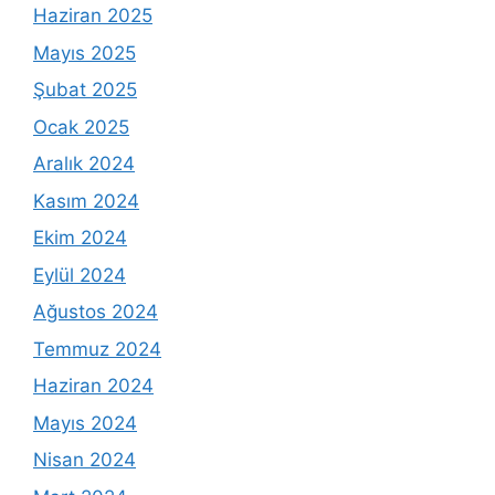
Haziran 2025
Mayıs 2025
Şubat 2025
Ocak 2025
Aralık 2024
Kasım 2024
Ekim 2024
Eylül 2024
Ağustos 2024
Temmuz 2024
Haziran 2024
Mayıs 2024
Nisan 2024