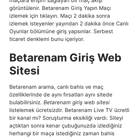
maçlara erişim sağlayan bir maç akışı
görüntülenir. Betarenam Giriş Yapın Maçı
izlemek için tıklayın. Maçı 2 dakika sonra
izlemek isteyenler yayından 2 dakika önce Canlı
Oyunlar bölümüne giriş yapsınlar. Serbest
ticaret denklemi bunu içeriyor.
Betarenam Giriş Web
Sitesi
Betarenam arama, canlı bahis ve maç
özelliklerinde de aynı fırsatları aynı sitede
bulabilirsiniz.
Betarenam giriş web sitesi
listelemek ücretsizdir. Betarenam Live TV ücretli
bir kanal mı? Soruşturma eksikliği vardı. Siteyi
açtıktan sonra kenar çubuğunuzda izlediğiniz
herhangi bir maça istediğiniz zaman bahis