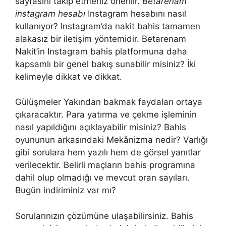
sayfasını takip etmeniz önerilir.
Betarenam
instagram hesabı
Instagram hesabını nasıl
kullanıyor? Instagram’da nakit bahis tamamen
alakasız bir iletişim yöntemidir. Betarenam
Nakit’in Instagram bahis platformuna daha
kapsamlı bir genel bakış sunabilir misiniz? İki
kelimeyle dikkat ve dikkat.
Gülüşmeler Yakından bakmak faydaları ortaya
çıkaracaktır. Para yatırma ve çekme işleminin
nasıl yapıldığını açıklayabilir misiniz? Bahis
oyununun arkasındaki Mekânizma nedir? Varlığı
gibi sorulara hem yazılı hem de görsel yanıtlar
verilecektir. Belirli maçların bahis programına
dahil olup olmadığı ve mevcut oran sayıları.
Bugün indiriminiz var mı?
Sorularınızın çözümüne ulaşabilirsiniz. Bahis