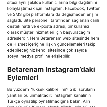
sitesi aynı şekilde kullanıcılarına bilgi dağıtımını
kolaylaştırmak için Instagram, Facebook, Twitter
ve SMS gibi platformlara da değişmeden erişim
sağladı. Site personeli tarafından sağlanan canlı
destek hattı ve e-posta adresi, bir kullanıcı
olarak müşteri hizmetleri için başvuracağım
adreslerdir. Hem Betarenam web sitesinde hem
de Hizmet içeriğine ilişkin güncellemeleri takip
edebileceğiniz kendi sitesinde çok sayıda
sosyal medya profiline erişilebilir.
Betarenam Instagram’daki
Eylemleri
Bu yüzden? Yüksek kalibreli mi? Gibi soruların
yanıtları bulunmaktadır: Instagram kanalının
Türkçe oynatılıp oynatılmadığına bakın. Alın