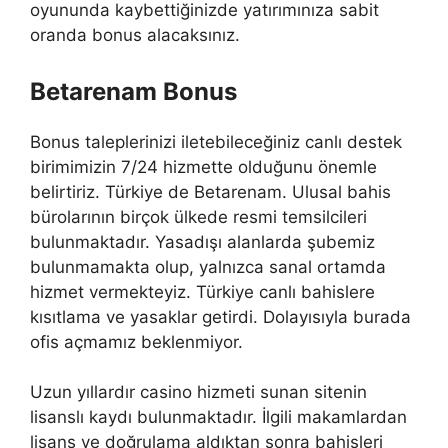
oyununda kaybettiğinizde yatırımınıza sabit
oranda bonus alacaksınız.
Betarenam Bonus
Bonus taleplerinizi iletebileceğiniz canlı destek
birimimizin 7/24 hizmette olduğunu önemle
belirtiriz. Türkiye de Betarenam. Ulusal bahis
bürolarının birçok ülkede resmi temsilcileri
bulunmaktadır. Yasadışı alanlarda şubemiz
bulunmamakta olup, yalnızca sanal ortamda
hizmet vermekteyiz. Türkiye canlı bahislere
kısıtlama ve yasaklar getirdi. Dolayısıyla burada
ofis açmamız beklenmiyor.
Uzun yıllardır casino hizmeti sunan sitenin
lisanslı kaydı bulunmaktadır. İlgili makamlardan
lisans ve doğrulama aldıktan sonra bahisleri