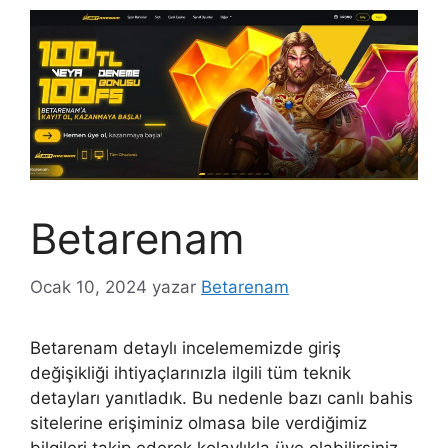
Betarenam
Ocak 10, 2024
yazar
Betarenam
Betarenam detaylı incelememizde giriş
değişikliği ihtiyaçlarınızla ilgili tüm teknik
detayları yanıtladık. Bu nedenle bazı canlı bahis
sitelerine erişiminiz olmasa bile verdiğimiz