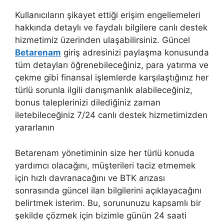
Kullanıcıların şikayet ettiği erişim engellemeleri
hakkında detaylı ve faydalı bilgilere canlı destek
hizmetimiz üzerinden ulaşabilirsiniz. Güncel
Betarenam
giriş adresinizi paylaşma konusunda
tüm detayları öğrenebileceğiniz, para yatırma ve
çekme gibi finansal işlemlerde karşılaştığınız her
türlü sorunla ilgili danışmanlık alabileceğiniz,
bonus taleplerinizi dilediğiniz zaman
iletebileceğiniz 7/24 canlı destek hizmetimizden
yararlanın
Betarenam yönetiminin size her türlü konuda
yardımcı olacağını, müşterileri taciz etmemek
için hızlı davranacağını ve BTK arızası
sonrasında güncel ilan bilgilerini açıklayacağını
belirtmek isterim. Bu, sorununuzu kapsamlı bir
şekilde çözmek için bizimle günün 24 saati