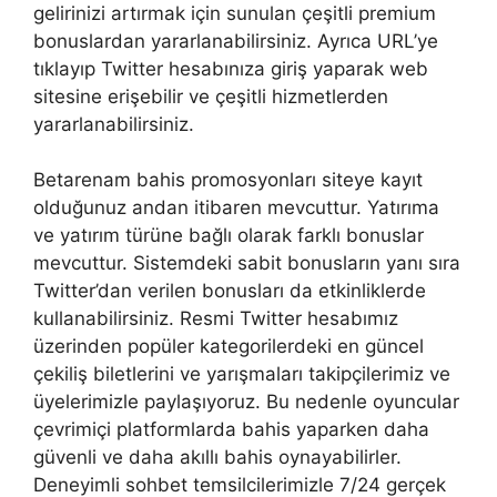
gelirinizi artırmak için sunulan çeşitli premium
bonuslardan yararlanabilirsiniz. Ayrıca URL’ye
tıklayıp Twitter hesabınıza giriş yaparak web
sitesine erişebilir ve çeşitli hizmetlerden
yararlanabilirsiniz.
Betarenam bahis promosyonları siteye kayıt
olduğunuz andan itibaren mevcuttur. Yatırıma
ve yatırım türüne bağlı olarak farklı bonuslar
mevcuttur. Sistemdeki sabit bonusların yanı sıra
Twitter’dan verilen bonusları da etkinliklerde
kullanabilirsiniz. Resmi Twitter hesabımız
üzerinden popüler kategorilerdeki en güncel
çekiliş biletlerini ve yarışmaları takipçilerimiz ve
üyelerimizle paylaşıyoruz. Bu nedenle oyuncular
çevrimiçi platformlarda bahis yaparken daha
güvenli ve daha akıllı bahis oynayabilirler.
Deneyimli sohbet temsilcilerimizle 7/24 gerçek