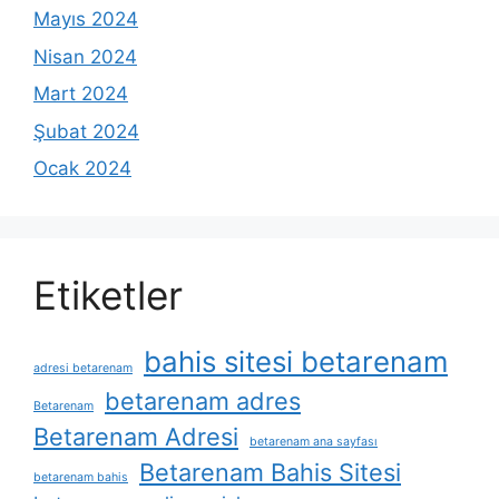
Mayıs 2024
Nisan 2024
Mart 2024
Şubat 2024
Ocak 2024
Etiketler
bahis sitesi betarenam
adresi betarenam
betarenam adres
Betarenam
Betarenam Adresi
betarenam ana sayfası
Betarenam Bahis Sitesi
betarenam bahis