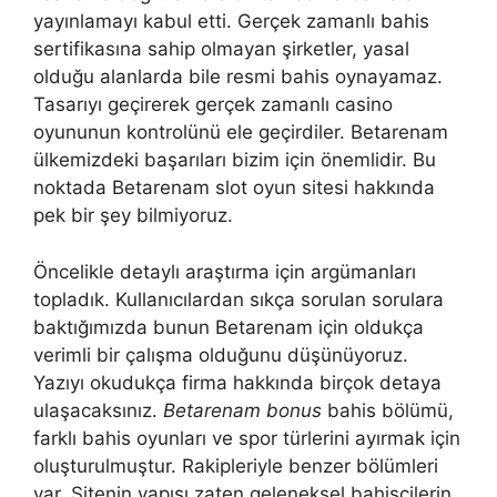
yayınlamayı kabul etti. Gerçek zamanlı bahis
sertifikasına sahip olmayan şirketler, yasal
olduğu alanlarda bile resmi bahis oynayamaz.
Tasarıyı geçirerek gerçek zamanlı casino
oyununun kontrolünü ele geçirdiler. Betarenam
ülkemizdeki başarıları bizim için önemlidir. Bu
noktada Betarenam slot oyun sitesi hakkında
pek bir şey bilmiyoruz.
Öncelikle detaylı araştırma için argümanları
topladık. Kullanıcılardan sıkça sorulan sorulara
baktığımızda bunun Betarenam için oldukça
verimli bir çalışma olduğunu düşünüyoruz.
Yazıyı okudukça firma hakkında birçok detaya
ulaşacaksınız.
Betarenam bonus
bahis bölümü,
farklı bahis oyunları ve spor türlerini ayırmak için
oluşturulmuştur. Rakipleriyle benzer bölümleri
var. Sitenin yapısı zaten geleneksel bahisçilerin