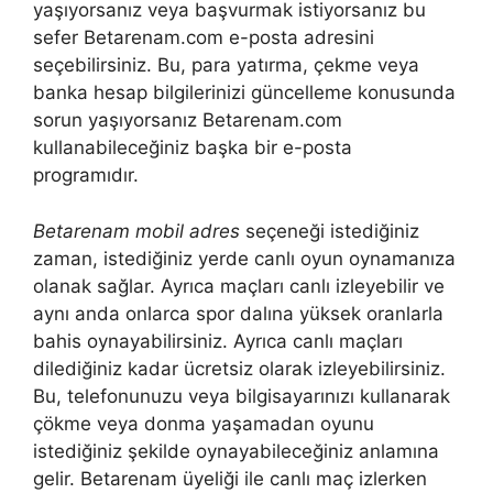
yaşıyorsanız veya başvurmak istiyorsanız bu
sefer Betarenam.com e-posta adresini
seçebilirsiniz. Bu, para yatırma, çekme veya
banka hesap bilgilerinizi güncelleme konusunda
sorun yaşıyorsanız Betarenam.com
kullanabileceğiniz başka bir e-posta
programıdır.
Betarenam mobil adres
seçeneği istediğiniz
zaman, istediğiniz yerde canlı oyun oynamanıza
olanak sağlar. Ayrıca maçları canlı izleyebilir ve
aynı anda onlarca spor dalına yüksek oranlarla
bahis oynayabilirsiniz. Ayrıca canlı maçları
dilediğiniz kadar ücretsiz olarak izleyebilirsiniz.
Bu, telefonunuzu veya bilgisayarınızı kullanarak
çökme veya donma yaşamadan oyunu
istediğiniz şekilde oynayabileceğiniz anlamına
gelir. Betarenam üyeliği ile canlı maç izlerken