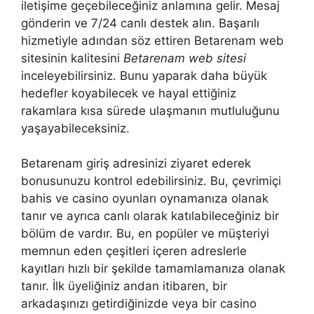
iletişime geçebileceğiniz anlamına gelir. Mesaj
gönderin ve 7/24 canlı destek alın. Başarılı
hizmetiyle adından söz ettiren Betarenam web
sitesinin kalitesini
Betarenam web sitesi
inceleyebilirsiniz. Bunu yaparak daha büyük
hedefler koyabilecek ve hayal ettiğiniz
rakamlara kısa sürede ulaşmanın mutluluğunu
yaşayabileceksiniz.
Betarenam giriş adresinizi ziyaret ederek
bonusunuzu kontrol edebilirsiniz. Bu, çevrimiçi
bahis ve casino oyunları oynamanıza olanak
tanır ve ayrıca canlı olarak katılabileceğiniz bir
bölüm de vardır. Bu, en popüler ve müşteriyi
memnun eden çeşitleri içeren adreslerle
kayıtları hızlı bir şekilde tamamlamanıza olanak
tanır. İlk üyeliğiniz andan itibaren, bir
arkadaşınızı getirdiğinizde veya bir casino