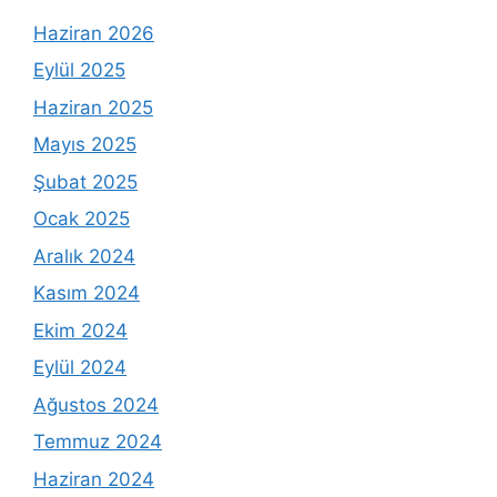
Haziran 2026
Eylül 2025
Haziran 2025
Mayıs 2025
Şubat 2025
Ocak 2025
Aralık 2024
Kasım 2024
Ekim 2024
Eylül 2024
Ağustos 2024
Temmuz 2024
Haziran 2024