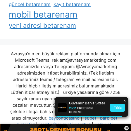
güncel betarenam
kayit betarenam
mobil betarenam
yeni adresi betarenam
Avrasya'nın en büyük reklam platformunda olmak için
Microsoft Teams:
reklam@avrasyamarketing.com
adresimizden veya Telegram: @Avrasyamarketing
adresimizden irtibat kurabilirsiniz. (Tek iletişim
adreslerimiz teams / telegram ve mail adresimizdir.
Harici hiçbir iletişim adresimiz bulunmamaktadır.
Lütfen itibar etmeyiniz.) Türkiye yasalarına göre 7258
sayılı kanun uyarınca yasa dışı bahis oynamanın
cezaları mevcuttur. Şu an bulunduğunuz site hiç bir
şekilde illegal bahis oyunları oynatmıyor ve oynamaya
aracı olmuyordur.
bayconticasino
|
ls8bet
|
barbibet
|
betosfer
|
meritlefkoşabet
|
yorkbet
|
helixbet
|
×
sunbahis