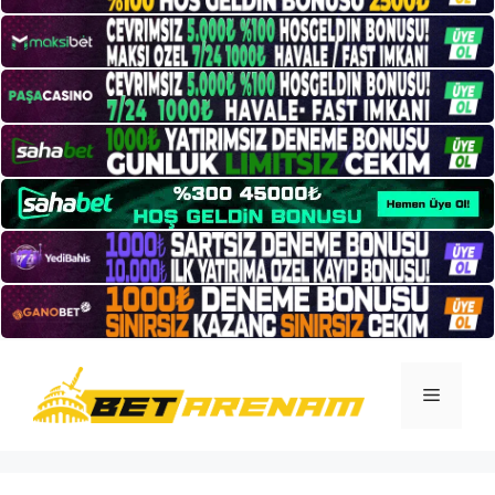
İçeriğe
atla
Menü