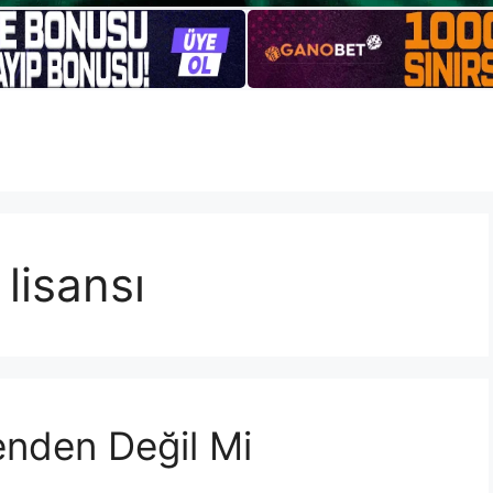
lisansı
enden Değil Mi