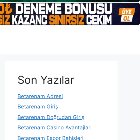
Son Yazılar
Betarenam Adresi
Betarenam Giriş
Betarenam Doğrudan Giriş
Betarenam Casino Avantajları
Betarenam Espor Bahisleri