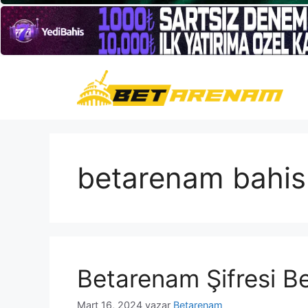
İçeriğe
atla
betarenam bahis 
Betarenam Şifresi B
Mart 16, 2024
yazar
Betarenam