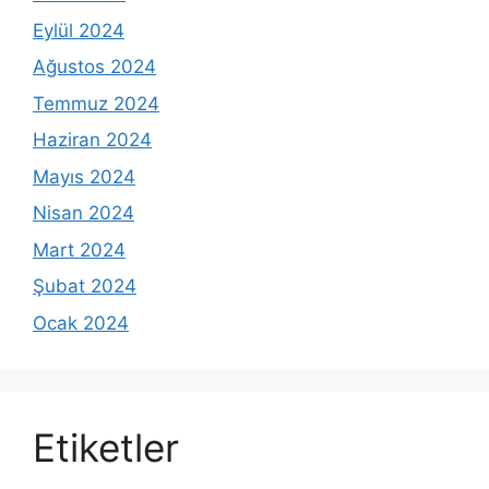
Eylül 2024
Ağustos 2024
Temmuz 2024
Haziran 2024
Mayıs 2024
Nisan 2024
Mart 2024
Şubat 2024
Ocak 2024
Etiketler