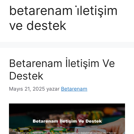
betarenam i̇letişim
ve destek
Betarenam İletişim Ve
Destek
Mayıs 21, 2025
yazar
Betarenam