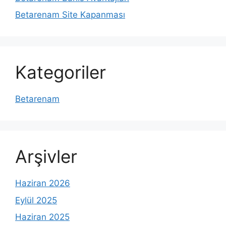
Betarenam Site Kapanması
Kategoriler
Betarenam
Arşivler
Haziran 2026
Eylül 2025
Haziran 2025