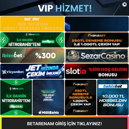
×
BETARENAM GİRİŞ İÇİN TIKLAYINIZ!