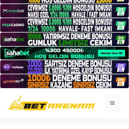
İçeriğe
atla
Menü