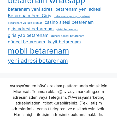
betarenam whatsapp
betarenam yeni adres
betarenam yeni adresi
Betarenam Yeni Giriş
betarenam yeni giriş adresi
casino sitesi betarenam
betarenam yüksek oranlar
giris adresi betarenam
girisi betarenam
giris yap betarenam
güncel adresi betarenam
güncel betarenam
kayit betarenam
mobil betarenam
yeni adresi betarenam
Avrasya'nın en büyük reklam platformunda olmak için
Microsoft Teams:
reklam@avrasyamarketing.com
adresimizden veya Telegram: @Avrasyamarketing
adresimizden irtibat kurabilirsiniz. (Tek iletişim
adreslerimiz teams / telegram ve mail adresimizdir.
Harici hiçbir iletişim adresimiz bulunmamaktadır.