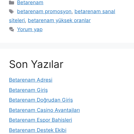
Kategoriler
Betarenam
Etiketler
betarenam promosyon
,
betarenam sanal
siteleri
,
betarenam yüksek oranlar
Yorum yap
Son Yazılar
Betarenam Adresi
Betarenam Giriş
Betarenam Doğrudan Giriş
Betarenam Casino Avantajları
Betarenam Espor Bahisleri
Betarenam Destek Ekibi