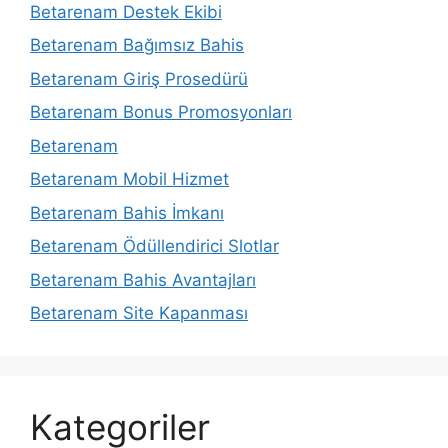
Betarenam Destek Ekibi
Betarenam Bağımsız Bahis
Betarenam Giriş Prosedürü
Betarenam Bonus Promosyonları
Betarenam
Betarenam Mobil Hizmet
Betarenam Bahis İmkanı
Betarenam Ödüllendirici Slotlar
Betarenam Bahis Avantajları
Betarenam Site Kapanması
Kategoriler