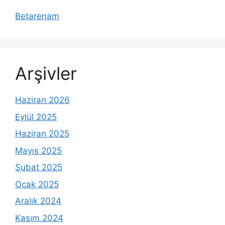
Betarenam
Arşivler
Haziran 2026
Eylül 2025
Haziran 2025
Mayıs 2025
Şubat 2025
Ocak 2025
Aralık 2024
Kasım 2024