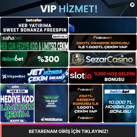
×
BETARENAM GİRİŞ İÇİN TIKLAYINIZ!