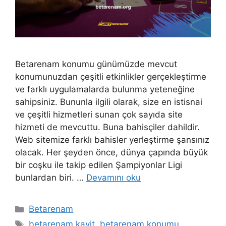
Betarenam konumu günümüzde mevcut
konumunuzdan çeşitli etkinlikler gerçekleştirme
ve farklı uygulamalarda bulunma yeteneğine
sahipsiniz. Bununla ilgili olarak, size en istisnai
ve çeşitli hizmetleri sunan çok sayıda site
hizmeti de mevcuttu. Buna bahisçiler dahildir.
Web sitemize farklı bahisler yerleştirme şansınız
olacak. Her şeyden önce, dünya çapında büyük
bir coşku ile takip edilen Şampiyonlar Ligi
bunlardan biri. …
Devamını oku
Kategoriler
Betarenam
Etiketler
betarenam kayit
,
betarenam konumu
,