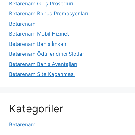
Betarenam Giriş Prosedürü
Betarenam Bonus Promosyonları
Betarenam
Betarenam Mobil Hizmet
Betarenam Bahis İmkanı
Betarenam Ödüllendirici Slotlar
Betarenam Bahis Avantajları
Betarenam Site Kapanması
Kategoriler
Betarenam