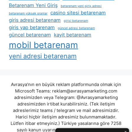
Betarenam Yeni Giriş
betarenam yeni giriş adresi
casino sitesi betarenam
betarenam yüksek oranlar
giris adresi betarenam
girisi betarenam
giris yap betarenam
güncel adresi betarenam
güncel betarenam
kayit betarenam
mobil betarenam
yeni adresi betarenam
Avrasya'nın en büyük reklam platformunda olmak için
Microsoft Teams:
reklam@avrasyamarketing.com
adresimizden veya Telegram: @Avrasyamarketing
adresimizden irtibat kurabilirsiniz. (Tek iletişim
adreslerimiz teams / telegram ve mail adresimizdir.
Harici hiçbir iletişim adresimiz bulunmamaktadır.
Lütfen itibar etmeyiniz.) Türkiye yasalarına göre 7258
sayılı kanun uyarınca yasa dışı bahis oynamanın