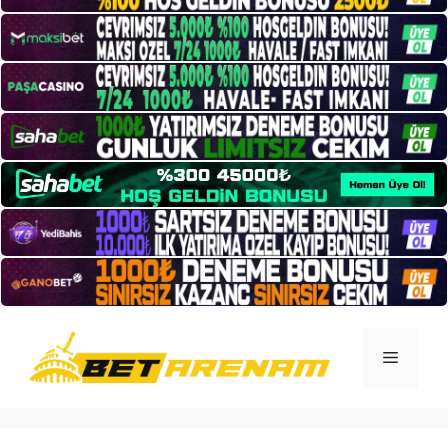
İçeriğe
atla
Menü