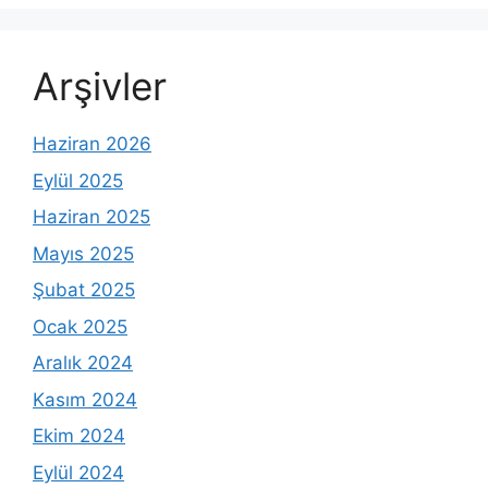
Arşivler
Haziran 2026
Eylül 2025
Haziran 2025
Mayıs 2025
Şubat 2025
Ocak 2025
Aralık 2024
Kasım 2024
Ekim 2024
Eylül 2024